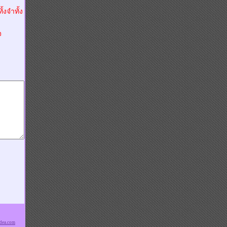
้งจำทั้ง
จ
dea.com