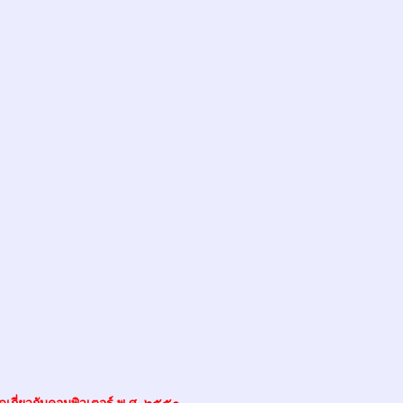
- สวนหลวง ร.9
- โรงพยาบาลไทยนครินทร์
- สนามบินสุวรรณภูมิ
- รถไฟฟ้า BTS
สิ่งอำนวยความสะดวก
- PRIVATE GARDEN
- LIVING TERRACE
- RESTAURANT
- MINIMART
- LAUNDRY
- SECURITY
- CCTV 24 HOURS
- SMOKING ALARM
- CABLETV
- AIRCONDITION
- SHOER HEATER
- ELEVATOR
- FITNESS CENTER
- INTERNET Wi-Fi
- PARKING 4ALL UNIT