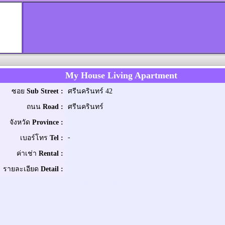
My House Living Apartment
ซอย
Sub Street :
ศรีนครินทร์ 42
ถนน
Road :
ศรีนครินทร์
จังหวัด
Province :
-
เบอร์โทร
Tel :
ค่าเช่า
Rental :
รายละเอียด
Detail :
My House Living Apartment
ความสุขของบ้านอยู่ที่นี่...
อพาร์ทเมนท์หรู บนถนนศรีนครินทร์ ตรงข้ามซีคอนสแควร